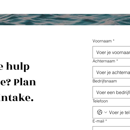
Voornaam
*
Achternaam
*
e hulp
ie? Plan
Bedrijfsnaam
intake.
Telefoon
E-mail
*