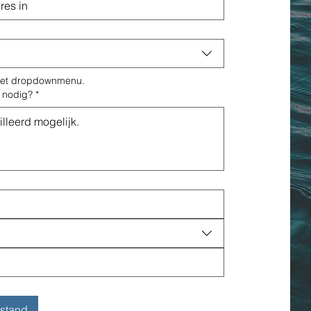
 het dropdownmenu.
j nodig?
*
estand