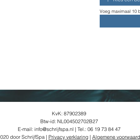
Voeg maximaal 10 b
KvK: 87902389
Btw-id: NL004502702B27
E-mail:
info@schrijfspa.nl
| Tel.:
06 19 73 84 47
020 door SchrijfSpa |
Privacy verklaring
|
Algemene voorwaar