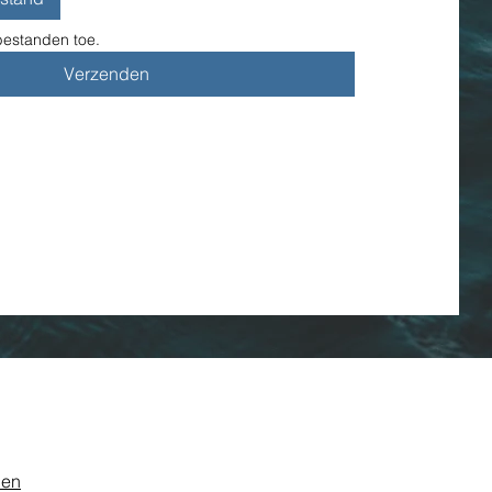
estanden toe.
Verzenden
den