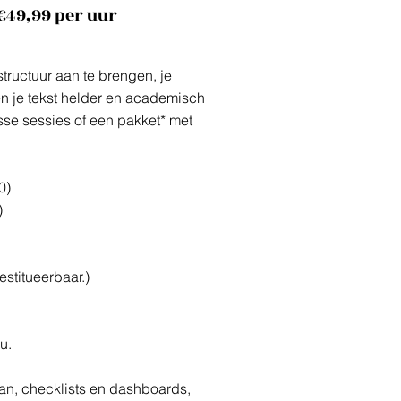
 €49,99 per uur
 structuur aan te brengen, je
n je tekst helder en academisch
sse sessies of een pakket* met
0)
)
estitueerbaar.)
u.
an, checklists en dashboards,