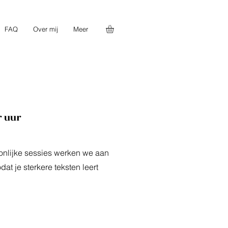
FAQ
Over mij
Meer
r uur
oonlijke sessies werken we aan
odat je sterkere teksten leert