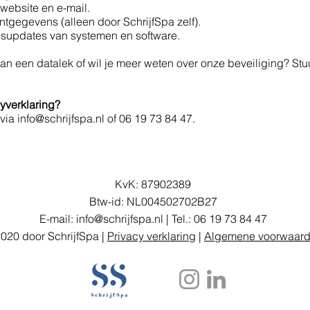
website en e-mail.
ntgegevens (alleen door SchrijfSpa zelf).
supdates van systemen en software.
n een datalek of wil je meer weten over onze beveiliging? Stuu
yverklaring?
ia info@schrijfspa.nl of 06 19 73 84 47.
KvK: 87902389
Btw-id: NL004502702B27
E-mail:
info@schrijfspa.nl
| Tel.:
06 19 73 84 47
020 door SchrijfSpa |
Privacy verklaring
|
Algemene voorwaar