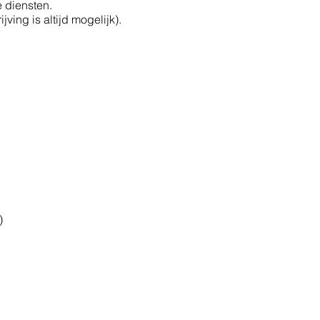
 diensten.
ing is altijd mogelijk).
)