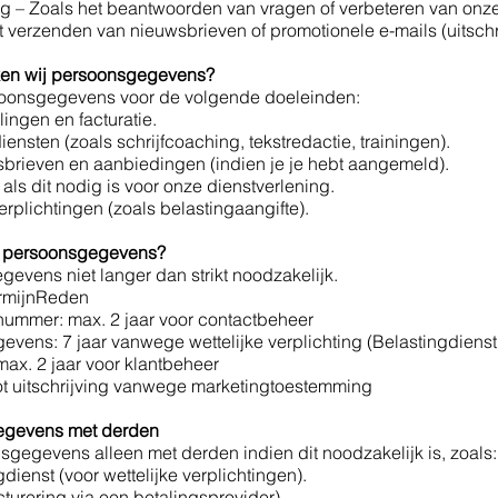
g – Zoals het beantwoorden van vragen of verbeteren van onze
 verzenden van nieuwsbrieven of promotionele e-mails (uitschrijv
rken wij persoonsgegevens?
soonsgegevens voor de volgende doeleinden:
ingen en facturatie.
ensten (zoals schrijfcoaching, tekstredactie, trainingen).
sbrieven en aanbiedingen (indien je je hebt aangemeld).
ls dit nodig is voor onze dienstverlening.
erplichtingen (zoals belastingaangifte).
j persoonsgegevens?
evens niet langer dan strikt noodzakelijk.
rmijnReden
nummer: max. 2 jaar voor contactbeheer
evens: 7 jaar vanwege wettelijke verplichting (Belastingdienst
ax. 2 jaar voor klantbeheer
t uitschrijving vanwege marketingtoestemming
egevens met derden
sgegevens alleen met derden indien dit noodzakelijk is, zoals:
ienst (voor wettelijke verplichtingen).
cturering via een betalingsprovider).