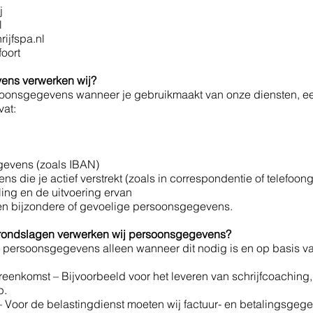
j
l
rijfspa.nl
oort
ens verwerken wij?
soonsgegevens wanneer je gebruikmaakt van onze diensten, een
vat:
gevens (zoals IBAN)
 die je actief verstrekt (zoals in correspondentie of telefoo
ing en de uitvoering ervan
en bijzondere of gevoelige persoonsgegevens.
grondslagen verwerken wij persoonsgegevens?
w persoonsgegevens alleen wanneer dit nodig is en op basis 
reenkomst – Bijvoorbeeld voor het leveren van schrijfcoaching, 
p.
g – Voor de belastingdienst moeten wij factuur- en betalingsgeg