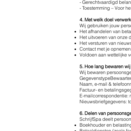
- Gerechtvaardigd belan
- Toestemming – Voor het
4. Met welk doel verwe
Wij gebruiken jouw per
Het afhandelen van betal
Het uitvoeren van onze di
Het versturen van nieuw
Contact met je opnemen a
Voldoen aan wettelijke v
5. Hoe lang bewaren wi
Wij bewaren persoonsgeg
GegevenstypeBewaarte
Naam, e-mail & telefoon
Factuur- en betalingsgeg
E-mailcorrespondentie: m
Nieuwsbriefgegevens: to
6. Delen van persoonsg
SchrijfSpa deelt persoon
Boekhouder en belastingd
Betaaldiensten (zoals fa