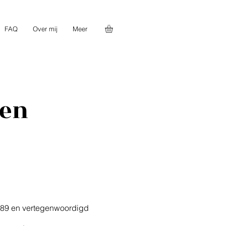
FAQ
Over mij
Meer
en
389 en vertegenwoordigd