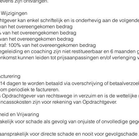
evens zijn ontvangen.
n Wijzigingen
tgever kan enkel schriftelijk en is onderhevig aan de volgend
 van het overeengekomen bedrag
% van het overeengekomen bedrag
 van het overeengekomen bedrag
raf: 100% van het overeengekomen bedrag
egeleiding en coaching zijn niet restitueerbaar en 6 maanden 
enkomst kunnen leiden tot prijsaanpassingen en/of verlenging 
acturering
14 dagen te worden betaald via overschrijving of betaalverzoe
 om periodiek te factureren.
g is Opdrachtgever van rechtswege in verzuim en is de wettelijke
 incassokosten zijn voor rekening van Opdrachtgever.
heid en Vrijwaring
rakelijk voor schade als gevolg van onjuiste of onvolledige geg
d aansprakelijk voor directe schade en nooit voor gevolgschade 