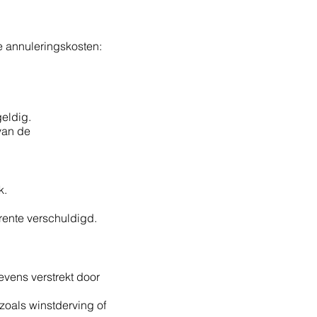
e annuleringskosten:
geldig.
van de
k.
 rente verschuldigd.
evens verstrekt door
zoals winstderving of