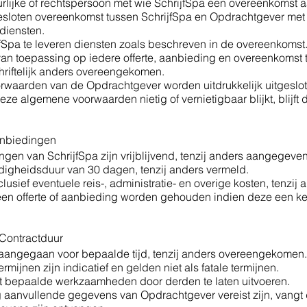
rlijke of rechtspersoon met wie SchrijfSpa een overeenkomst 
sloten overeenkomst tussen SchrijfSpa en Opdrachtgever met 
diensten.
jfSpa te leveren diensten zoals beschreven in de overeenkomst
an toepassing op iedere offerte, aanbieding en overeenkomst 
hriftelijk anders overeengekomen.
waarden van de Opdrachtgever worden uitdrukkelijk uitgeslot
ze algemene voorwaarden nietig of vernietigbaar blijkt, blijft 
Aanbiedingen
ingen van SchrijfSpa zijn vrijblijvend, tenzij anders aangegeven
digheidsduur van 30 dagen, tenzij anders vermeld.
exclusief eventuele reis-, administratie- en overige kosten, tenz
 een offerte of aanbieding worden gehouden indien deze een ke
n Contractduur
aangegaan voor bepaalde tijd, tenzij anders overeengekomen.
ijnen zijn indicatief en gelden niet als fatale termijnen.
cht bepaalde werkzaamheden door derden te laten uitvoeren.
g aanvullende gegevens van Opdrachtgever vereist zijn, vangt 