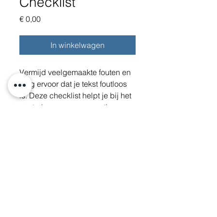
Checklist
Prijs
€ 0,00
In winkelwagen
Vermijd veelgemaakte fouten en 
zorg ervoor dat je tekst foutloos 
is. Deze checklist helpt je bij het 
controleren van grammatica, 
interpunctie en spelling.
KvK:
87902389
Btw-id: NL004502702B27
E-mail:
info@schrijfspa.nl
| Tel.:
06 19 73 84 47
© 2020 door SchrijfSpa |
Privacy verklaring
|
Algemene
voorwaarden