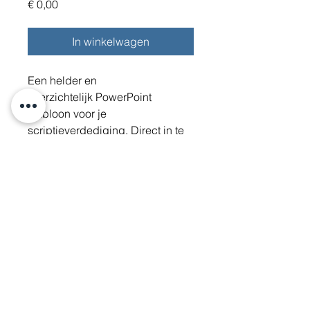
Prijs
€ 0,00
In winkelwagen
Een helder en 
overzichtelijk PowerPoint 
sjabloon voor je 
scriptieverdediging. Direct in te 
vullen!
KvK:
87902389
Btw-id: NL004502702B27
E-mail:
info@schrijfspa.nl
| Tel.:
06 19 73 84 47
© 2020 door SchrijfSpa |
Privacy verklaring
|
Algemene
voorwaarden