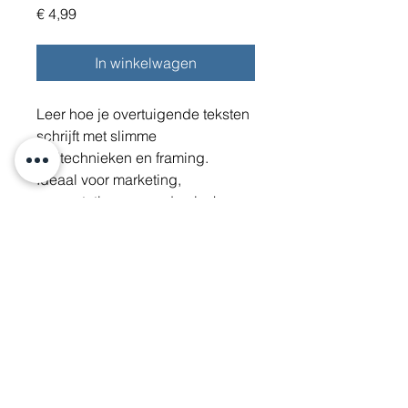
Prijs
€ 4,99
In winkelwagen
Leer hoe je overtuigende teksten 
schrijft met slimme 
taaltechnieken en framing. 
Ideaal voor marketing, 
presentaties en academisch 
schrijven.
KvK:
87902389
Btw-id: NL004502702B27
E-mail:
info@schrijfspa.nl
| Tel.:
06 19 73 84 47
© 2020 door SchrijfSpa |
Privacy verklaring
|
Algemene
voorwaarden